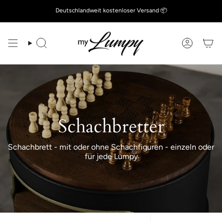
Zum
Deutschlandweit kostenloser Versand 📦
Inhalt
springen
Suche
Konto
Schachbretter
Schachbrett - mit oder ohne Schachfiguren - einzeln oder
für jede Lumpy