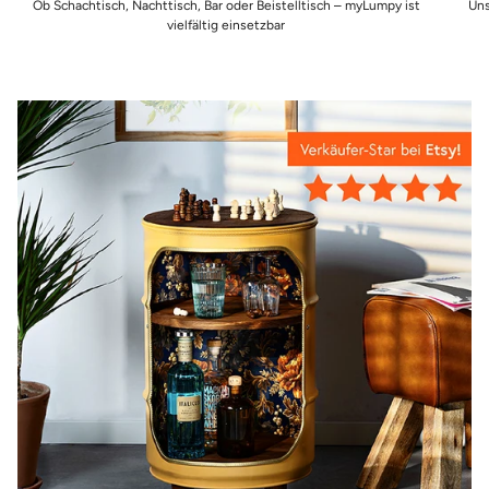
Ob Schachtisch, Nachttisch, Bar oder Beistelltisch – myLumpy ist
Uns
vielfältig einsetzbar